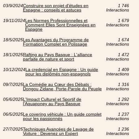
03/9/2024
Construire son projet d'études en
1 746
Espagne : conseils et astuces
Interactions
19/11/2024
Les Normes Professionnelles et
1 679
Comment Elles Sont Enseignées en
Interactions
Espagne
18/5/2025
Les Avantages du Programme de
1 674
Formation Complet en Polissage
Interactions
18/1/2025
Rafting au Pays Basque : L'alliance
1 472
parfaite de nature et sport
Interactions
10/12/2024
La credencial en Espagne : Un guide
1 409
pour les diplômés non-espagnols
Interactions
09/7/2025
La Comédie au Cœur des Débats :
1 316
Dongou Zidane, Porte-Parole du Peuple
Interactions
05/6/2025
L'Impact Culturel et Sportif de
1 292
l'Aquaponey au Pays Basque
Interactions
06/5/2025
Le covering véhicule : Un guide complet
1 237
pour les passionnés
Interactions
27/7/2025
Techniques Avancées de Lavage de
1 236
Voiture : Devenez un Expert
Interactions