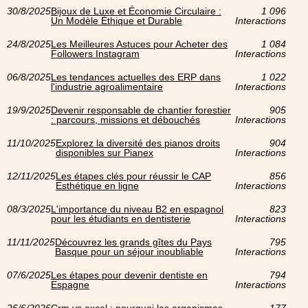
30/8/2025
Bijoux de Luxe et Économie Circulaire :
1 096
Un Modèle Éthique et Durable
Interactions
24/8/2025
Les Meilleures Astuces pour Acheter des
1 084
Followers Instagram
Interactions
06/8/2025
Les tendances actuelles des ERP dans
1 022
l'industrie agroalimentaire
Interactions
19/9/2025
Devenir responsable de chantier forestier
905
: parcours, missions et débouchés
Interactions
11/10/2025
Explorez la diversité des pianos droits
904
disponibles sur Pianex
Interactions
12/11/2025
Les étapes clés pour réussir le CAP
856
Esthétique en ligne
Interactions
08/3/2025
L'importance du niveau B2 en espagnol
823
pour les étudiants en dentisterie
Interactions
11/11/2025
Découvrez les grands gîtes du Pays
795
Basque pour un séjour inoubliable
Interactions
07/6/2025
Les étapes pour devenir dentiste en
794
Espagne
Interactions
26/6/2026
Crm vs excel : pourquoi les organismes
177