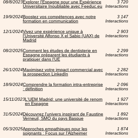
08/8/2023
Explorer l'Espagne pour une Expérience
3 720
Universitaire Inoubliable avec Feeduc.eu
Interactions
19/9/2024
Boostez vos compétences avec notre
3 147
formation en communication
Interactions
12/1/2024
Vivez une expérience unique à
2 903
l'Université Alfonso X el Sabio (UAX) de
Interactions
Madrid
08/2/2025
Comment les études de dentisterie en
2 299
Espagne préparent les étudiants à
Interactions
pratiquer dans l'UE
26/1/2024
Maximisez votre impact commercial avec
2 282
la prospection LinkedIn
Interactions
18/9/2024
Comprendre la formation intra-entreprise
2 096
: définition
Interactions
15/11/2023
L'UEM Madrid: une université de renom
1 927
en Espagne
Interactions
31/5/2024
Découvrez l'univers inspirant de Faustine
1 892
Verneuil, SMO du pays Basque
Interactions
05/3/2025
Approches empathiques pour les
1 874
soignants : Focus sur l'Alzheimer
Interactions