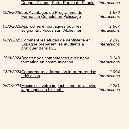
Dongou Zidane, Porte-Parole du Peuple
Interactions
18/5/2025
Les Avantages du Programme de
1 670
Formation Complet en Polissage
Interactions
05/3/2025
Approches empathiques pour les
1 867
soignants : Focus sur l'Alzheimer
Interactions
08/2/2025
Comment les études de dentisterie en
2 291
Espagne préparent les étudiants à
Interactions
pratiquer dans l'UE
19/9/2024
Boostez vos compétences avec notre
3 143
formation en communication
Interactions
18/9/2024
Comprendre la formation intra-entreprise
2 094
: définition
Interactions
26/1/2024
Maximisez votre impact commercial avec
2 281
la prospection LinkedIn
Interactions