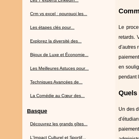
Les 7 experts LinkedIn...
Commen
Crm vs excel : pourquoi les...
Le proce
Les étapes clés pour...
retards.
Explorez la diversité des...
d'autres
Bijoux de Luxe et Économie...
paiement 
en soulig
Les Meilleures Astuces pour...
pendant l
Techniques Avancées de...
Quels 
La Comédie au Cœur des...
Un des dé
Basque
d'étudian
Découvrez les grands gîtes...
paiement
L'Impact Culturel et Sportif...
administ