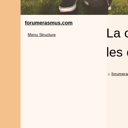
forumerasmus.com
La 
Menu Structure
les
forumer