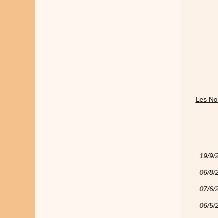
Les No
19/9/
06/8/
07/6/
06/5/