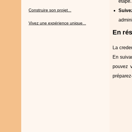
étape.
Construire son projet...
Suive
adminis
Vivez une expérience unique...
En rés
La creden
En suiva
pouvez v
préparez