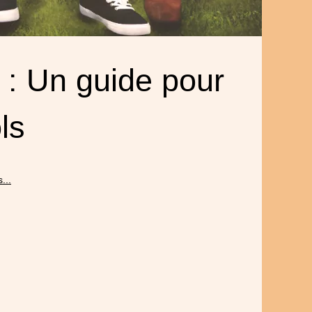
 : Un guide pour
ls
...