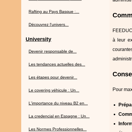
Rafting au Pays Basque :...
Comme
Découvrez l'univers...
FEEDUC p
University
à leur e
courante
Devenir responsable de...
administr
Les tendances actuelles des...
Consei
Les étapes pour devenir...
Pour maxi
Le covering véhicule : Un...
L'importance du niveau B2 en...
Prépa
Comme
La credencial en Espagne : Un...
Infor
Les Normes Professionnelles...