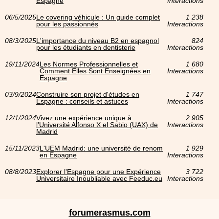
Espagne
Interactions
06/5/2025
Le covering véhicule : Un guide complet
1 238
pour les passionnés
Interactions
08/3/2025
L'importance du niveau B2 en espagnol
824
pour les étudiants en dentisterie
Interactions
19/11/2024
Les Normes Professionnelles et
1 680
Comment Elles Sont Enseignées en
Interactions
Espagne
03/9/2024
Construire son projet d'études en
1 747
Espagne : conseils et astuces
Interactions
12/1/2024
Vivez une expérience unique à
2 905
l'Université Alfonso X el Sabio (UAX) de
Interactions
Madrid
15/11/2023
L'UEM Madrid: une université de renom
1 929
en Espagne
Interactions
08/8/2023
Explorer l'Espagne pour une Expérience
3 722
Universitaire Inoubliable avec Feeduc.eu
Interactions
forumerasmus.com