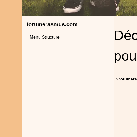
forumerasmus.com
Déc
Menu Structure
pou
forumer