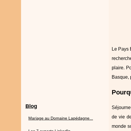
Le Pays B
recherche
plaire. P
Basque, p
Pourqu
Blog
Séjourne
de vie de
Mariage au Domaine Lapédagne...
monde so