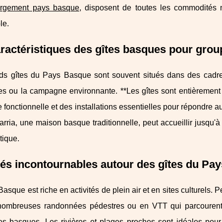
rgement pays basque
, disposent de toutes les commodités n
le.
ractéristiques des gîtes basques pour grou
ds gîtes du Pays Basque sont souvent situés dans des cadres
s ou la campagne environnante. **Les gîtes sont entièrement 
onctionnelle et des installations essentielles pour répondre a
rria, une maison basque traditionnelle, peut accueillir jusqu
tique.
tés incontournables autour des gîtes du Pa
asque est riche en activités de plein air et en sites culturels.
nombreuses randonnées pédestres ou en VTT qui parcourent la
 basques. Les rivières et plages proches sont idéales pour le