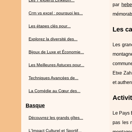
Les 7 experts LinkedIn...
par
hebe
Crm vs excel : pourquoi les...
mémorab
Les étapes clés pour...
Les ca
Explorez la diversité des...
Les gran
Bijoux de Luxe et Économie...
montagne
commune f
Les Meilleures Astuces pour...
Etxe Zaha
Techniques Avancées de...
et authen
La Comédie au Cœur des...
Activi
Basque
Le Pays B
Découvrez les grands gîtes...
pas les 
L'Impact Culturel et Sportif...
montagnes