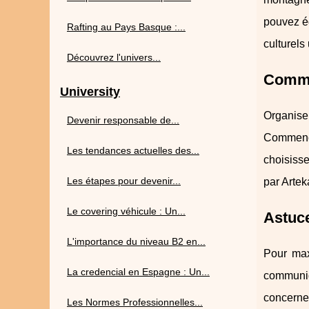
pouvez ég
Rafting au Pays Basque :...
culturels
Découvrez l'univers...
Comme
University
Organiser
Devenir responsable de...
Commencez
Les tendances actuelles des...
choisiss
Les étapes pour devenir...
par Artek
Le covering véhicule : Un...
Astuce
L'importance du niveau B2 en...
Pour max
La credencial en Espagne : Un...
communiqu
concerne
Les Normes Professionnelles...